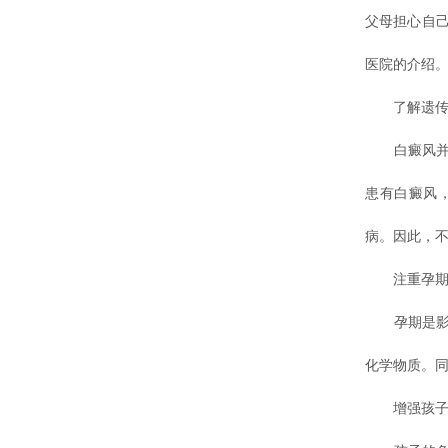
父母担心自
医院的介绍
了解遗传
白癜风并非
患有白癜风
病。因此，
注重孕期
孕期是影响
化学物质。
增强孩子