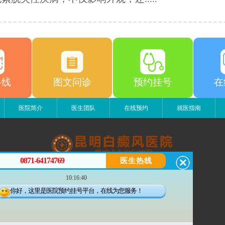
路线
图文问诊
预约挂号
在
医院简介
医生团队
在线预约
就医指南
0871-64174769
医生热线
昆明白癜风医院
10:16:40
昆明市五华区护国路2号
版权所有：昆明白癜风医院
你好，这里是医院预约挂号平台，在线为您服务！
联系电话：0871-64174769
滇ICP备14002723号-4
滇公安备 53010202000563号