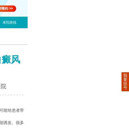
来院路线
白癜风
我
要
挂
医院
号
可能给患者带
能诱发。很多