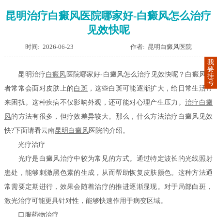
昆明治疗白癜风医院哪家好-白癜风怎么治疗
见效快呢
时间: 2026-06-23
作者: 昆明白癜风医院
我
要
昆明治疗
白癜风
医院哪家好-白癜风怎么治疗见效快呢？白癜风患
挂
号
者常常会面对皮肤上的
白斑
，这些白斑可能逐渐扩大，给日常生活带
来困扰。这种疾病不仅影响外观，还可能对心理产生压力。
治疗白癜
风
的方法有很多，但疗效差异较大。那么，什么方法治疗白癜风见效
快?下面请看云南
昆明白癜风
医院的介绍。
光疗治疗
光疗是白癜风治疗中较为常见的方式。通过特定波长的光线照射
患处，能够刺激黑色素的生成，从而帮助恢复皮肤颜色。这种方法通
常需要定期进行，效果会随着治疗的推进逐渐显现。对于局部白斑，
激光治疗可能更具针对性，能够快速作用于病变区域。
口服药物治疗