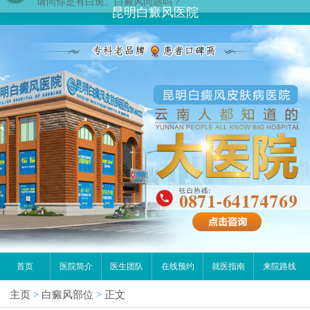
您好,这里是在线预约挂号平台！
昆明白癜风医院
请问你是有白斑、白癜风问题吗？
首页
医院简介
医生团队
在线预约
就医指南
来院路线
主页
>
白癜风部位
>
正文