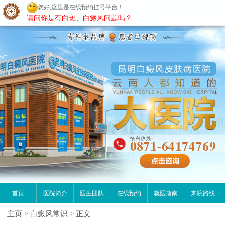
您好,这里是在线预约挂号平台！
昆明白癜风医院
请问你是有白斑、白癜风问题吗？
首页
医院简介
医生团队
在线预约
就医指南
来院路线
主页
>
白癜风常识
>
正文