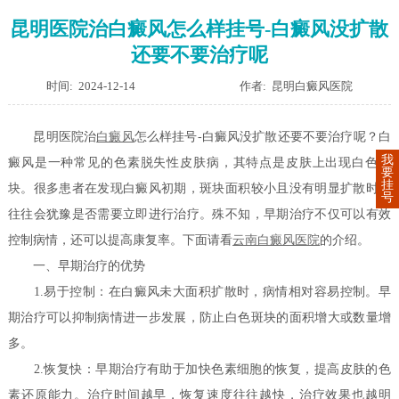
昆明医院治白癜风怎么样挂号-白癜风没扩散
还要不要治疗呢
时间: 2024-12-14
作者: 昆明白癜风医院
昆明医院治
白癜风
怎么样挂号-白癜风没扩散还要不要治疗呢？白
我
癜风是一种常见的色素脱失性皮肤病，其特点是皮肤上出现白色斑
要
挂
块。很多患者在发现白癜风初期，斑块面积较小且没有明显扩散时，
号
往往会犹豫是否需要立即进行治疗。殊不知，早期治疗不仅可以有效
控制病情，还可以提高康复率。下面请看
云南白癜风医院
的介绍。
一、早期治疗的优势
1.易于控制：在白癜风未大面积扩散时，病情相对容易控制。早
期治疗可以抑制病情进一步发展，防止白色斑块的面积增大或数量增
多。
2.恢复快：早期治疗有助于加快色素细胞的恢复，提高皮肤的色
素还原能力。治疗时间越早，恢复速度往往越快，治疗效果也越明