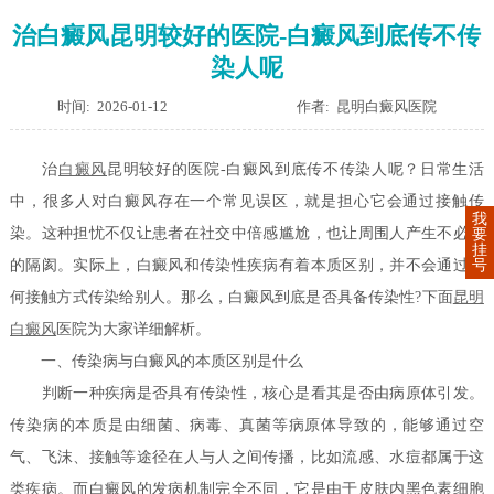
治白癜风昆明较好的医院-白癜风到底传不传
染人呢
时间: 2026-01-12
作者: 昆明白癜风医院
治
白癜风
昆明较好的医院-白癜风到底传不传染人呢？日常生活
中，很多人对白癜风存在一个常见误区，就是担心它会通过接触传
我
染。这种担忧不仅让患者在社交中倍感尴尬，也让周围人产生不必要
要
挂
的隔阂。实际上，白癜风和传染性疾病有着本质区别，并不会通过任
号
何接触方式传染给别人。那么，白癜风到底是否具备传染性?下面
昆明
白癜风
医院为大家详细解析。
一、传染病与白癜风的本质区别是什么
判断一种疾病是否具有传染性，核心是看其是否由病原体引发。
传染病的本质是由细菌、病毒、真菌等病原体导致的，能够通过空
气、飞沫、接触等途径在人与人之间传播，比如流感、水痘都属于这
类疾病。而白癜风的发病机制完全不同，它是由于皮肤内黑色素细胞