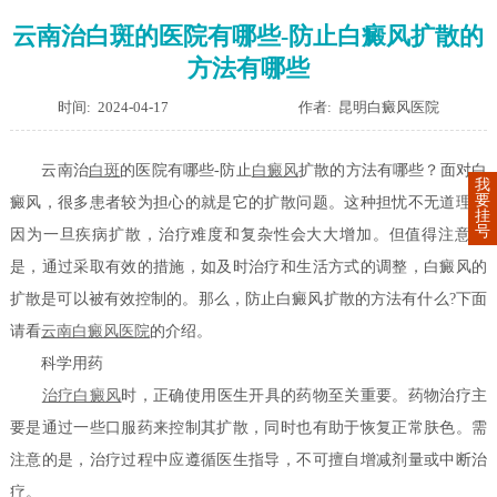
云南治白斑的医院有哪些-防止白癜风扩散的
方法有哪些
时间: 2024-04-17
作者: 昆明白癜风医院
云南治
白斑
的医院有哪些-防止
白癜风
扩散的方法有哪些？面对白
我
要
癜风，很多患者较为担心的就是它的扩散问题。这种担忧不无道理，
挂
号
因为一旦疾病扩散，治疗难度和复杂性会大大增加。但值得注意的
是，通过采取有效的措施，如及时治疗和生活方式的调整，白癜风的
扩散是可以被有效控制的。那么，防止白癜风扩散的方法有什么?下面
请看
云南白癜风医院
的介绍。
科学用药
治疗白癜风
时，正确使用医生开具的药物至关重要。药物治疗主
要是通过一些口服药来控制其扩散，同时也有助于恢复正常肤色。需
注意的是，治疗过程中应遵循医生指导，不可擅自增减剂量或中断治
疗。