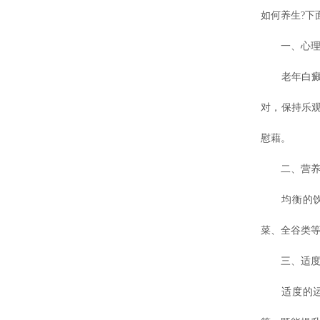
如何养生?下
一、心理调
老年白癜风
对，保持乐
慰藉。
二、营养均
均衡的饮食
菜、全谷类
三、适度运
适度的运动