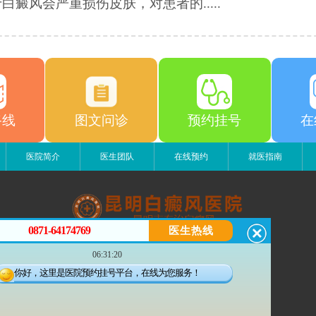
白癜风会严重损伤皮肤，对患者的.....
路线
图文问诊
预约挂号
在
医院简介
医生团队
在线预约
就医指南
0871-64174769
医生热线
昆明白癜风医院
06:31:20
昆明市五华区护国路2号
版权所有：昆明白癜风医院
你好，这里是医院预约挂号平台，在线为您服务！
联系电话：0871-64174769
滇ICP备14002723号-4
滇公安备 53010202000563号