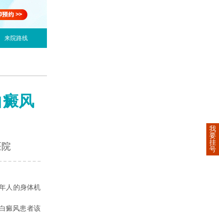
来院路线
白癜风
我
要
挂
医院
号
年人的身体机
白癜风患者该