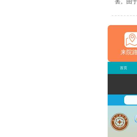
害。由于
来院
首页