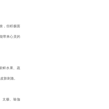
丧，但积极面
能带来心灵的
新鲜水果、蔬
少皮肤刺激。
、太极、瑜伽