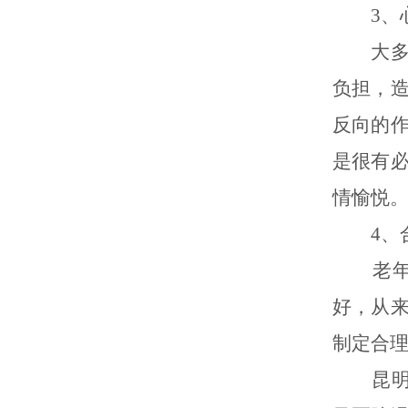
3、心
大多数
负担，
反向的
是很有
情愉悦
4、合
老年人
好，从
制定合
昆明白