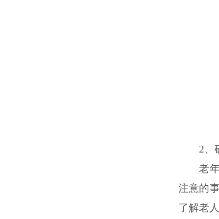
2、确
老年人
注意的
了解老