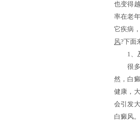
也变得
率在老
它疾病
风
?下面
1、及
很多人
然，白
健康，
会引发
白癜风