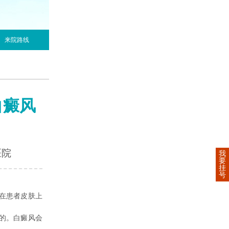
来院路线
白癜风
医院
我
要
挂
号
在患者皮肤上
的。白癜风会