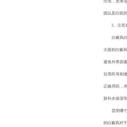
出现，患者
因以及白斑
3、注意避
白癜风白斑
大面积白癜风
避免外界因
目用药等刺
正确用药，
肤补水保湿
昆明哪
的白癜风对