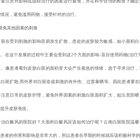
需要注意对影响或阻碍治疗的因素进行避免，并在科学合理的检查下确定
的情况，避免滥用药物，接受针对的治疗。
免其他因素的刺激
在受到刺激的影响容易发生扩散，患处的皮肤较为敏感，如小面积白
。在这个发展的过程中主要会受到这2个方面的影响-盲目使用药物(治疗
素。像患者看到皮肤白斑的面积变大会产生着急的情绪，急于寻求治疗，
激白斑扩散;而外界对白斑造成刺激的有外伤、过度暴晒等。因此患者要在
并注意日常的皮肤护理，避免外界因素的刺激白斑面积扩大，如注意防晒
等提升皮肤免疫。
个治白癜风的医院好？大面积白癜风应该如何治疗呢？云南白斑医院温馨
于患者的伤害和影响是非常大的，所以患者在早期的时候就应该积极科学