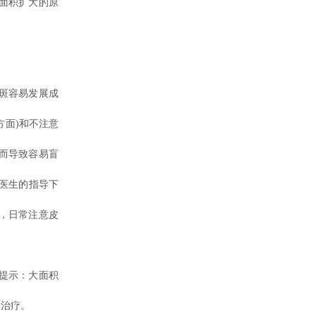
面积扩大的原
斑容易发展成
方面)和不注意
而导致容易盲
医生的指导下
，日常注意皮
提示：大面积
的治疗。