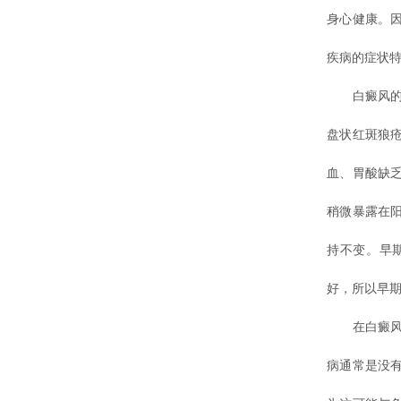
身心健康。
疾病的症状特
白癜风的初
盘状红斑狼
血、胃酸缺
稍微暴露在
持不变。早
好，所以早
在白癜风的
病通常是没