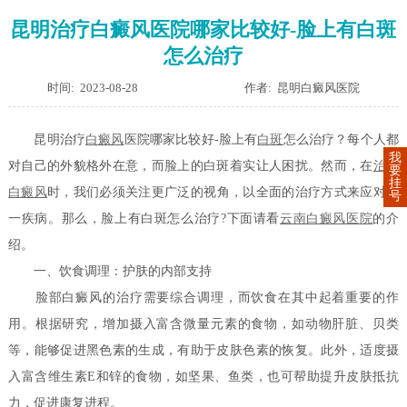
昆明治疗白癜风医院哪家比较好-脸上有白斑
怎么治疗
时间: 2023-08-28
作者: 昆明白癜风医院
昆明治疗
白癜风
医院哪家比较好-脸上有
白斑
怎么治疗？每个人都
我
对自己的外貌格外在意，而脸上的白斑着实让人困扰。然而，在
治疗
要
挂
白癜风
时，我们必须关注更广泛的视角，以全面的治疗方式来应对这
号
一疾病。那么，脸上有白斑怎么治疗?下面请看
云南白癜风医院
的介
绍。
一、饮食调理：护肤的内部支持
脸部白癜风的治疗需要综合调理，而饮食在其中起着重要的作
用。根据研究，增加摄入富含微量元素的食物，如动物肝脏、贝类
等，能够促进黑色素的生成，有助于皮肤色素的恢复。此外，适度摄
入富含维生素E和锌的食物，如坚果、鱼类，也可帮助提升皮肤抵抗
力，促进康复进程。