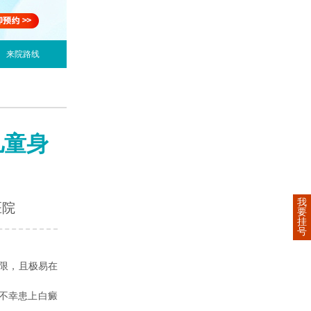
来院路线
儿童身
我
医院
要
挂
号
限，且极易在
不幸患上白癜