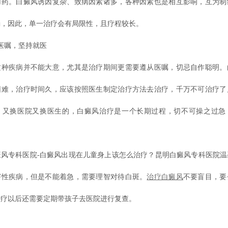
用药。白癜风诱因复杂、致病因素诸多，各种因素也是相互影响，互为制
确，因此，单一治疗会有局限性，且疗程较长。
嘱，坚持就医
疾病并不能大意，尤其是治疗期间更需要遵从医嘱，切忌自作聪明。
困难，治疗时间久，应该按照医生制定治疗方法去治疗，千万不可治疗了
，又换医院又换医生的，白癜风治疗是一个长期过程，切不可操之过急
专科医院-白癜风出现在儿童身上该怎么治疗？昆明白癜风专科医院温
害性疾病，但是不能着急，需要理智对待白斑。
治疗白癜风
不要盲目，要
治疗以后还需要定期带孩子去医院进行复查。