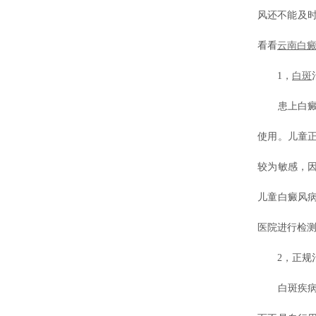
风还不能及
看看
云南白
1，
白斑
患上白癜风
使用。儿童
较为敏感，
儿童白癜风
医院进行检
2，正规治
白斑疾病医