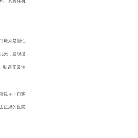
约，其具体机
白癜风是慢性
几天，发现没
，耽误正常治
馨提示：白癜
去正规的医院