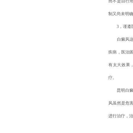
而不是自行
制又尚未明
3，谨遵医
白癜风这种
疾病，医治
有太大效果
疗。
昆明白癜风
风虽然是危
进行治疗，