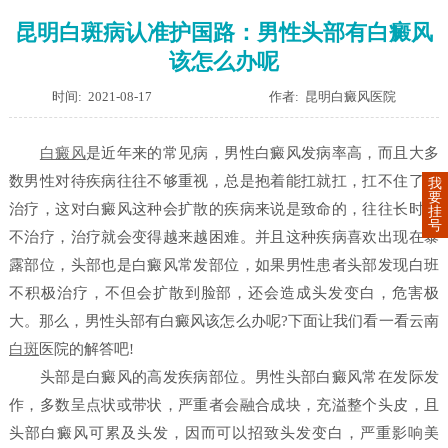
昆明白斑病认准护国路：男性头部有白癜风
该怎么办呢
时间: 2021-08-17
作者: 昆明白癜风医院
白癜风
是近年来的常见病，男性白癜风发病率高，而且大多
数男性对待疾病往往不够重视，总是抱着能扛就扛，扛不住了在
我
要
治疗，这对白癜风这种会扩散的疾病来说是致命的，往往长时间
挂
号
不治疗，治疗就会变得越来越困难。并且这种疾病喜欢出现在暴
露部位，头部也是白癜风常发部位，如果男性患者头部发现白班
不积极治疗，不但会扩散到脸部，还会造成头发变白，危害极
大。那么，男性头部有白癜风该怎么办呢?下面让我们看一看云南
白斑
医院的解答吧!
头部是白癜风的高发疾病部位。男性头部白癜风常在发际发
作，多数呈点状或带状，严重者会融合成块，充溢整个头皮，且
头部白癜风可累及头发，因而可以招致头发变白，严重影响美