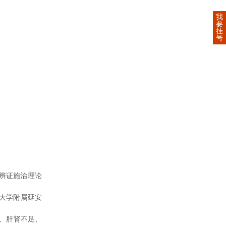
我
要
挂
号
辨证施治理论
科大学附属延安
、肝肾不足、