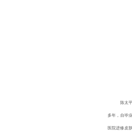
陈太
多年，自毕
医院进修皮