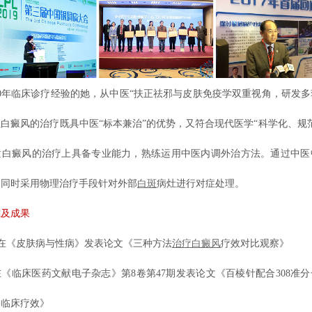
年临床诊疗经验的她，从中医“扶正祛邪与皮肤免疫学双重视角，研发多
白癜风的治疗既具中医“标本兼治”的优势，又符合现代医学“科学化、规
童白癜风的治疗上具备专业能力，熟练运用中医内调外治方法。通过中医
，同时采用物理治疗手段针对外部
白斑
病灶进行对症处理。
究及成果
/1在《皮肤病与性病》发表论文《三种方法
治疗白癜风
疗效对比观察》
《临床医药文献电子杂志》第8卷第47期发表论文《百棱针配合308准
的临床疗效》