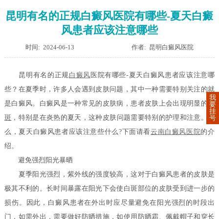
昆明有名的正规白癜风医院有哪些-夏天白癜
风患者应该注意哪些
时间: 2024-06-13
作者: 昆明白癜风医院
昆明有名的正规
白癜风
医院有哪些-夏天白癜风患者应该注意哪
些？在夏季时，许多人会遇到皮肤问题，其中一种需要特别关注的就
我
是白癜风。白癜风是一种常见的皮肤病，患者皮肤上会出现明显的
白
要
挂
斑
，特别是在炎热的夏天，这种皮肤问题需要特别的护理和注意。那
号
么，夏天白癜风患者应该注意些什么?下面请看
云南白癜风医院
的介
绍。
避免强烈阳光暴晒
夏季阳光强烈，紫外线的强度较高，这对于白癜风患者的皮肤是
极其不利的。长时间暴露在阳光下会使白斑部位的皮肤受到进一步的
损伤。因此，白癜风患者在外出时应尽量避免在阳光强烈的时段出
门，如需外出，需要做好防晒措施，如使用防晒霜、佩戴帽子和穿长