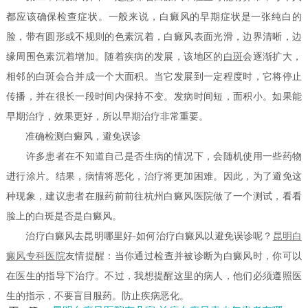
都应该确保检查症状。一般来说，白癜风的早期症状是一张纯白的
脸，带有圆形或不规则的色素沉着，白癜风表面光滑，边界清晰，边
缘周围色素沉着增加。随着疾病的发展，该地区的
白斑
会逐渐扩大，
相邻的白斑会合并成一个大面积。当它发展到一定程度时，它将停止
传播，并在很长一段时间内保持不变。发病时间短，面积小。如果能
早期治疗，效果更好，所以早期治疗非常重要。
准确检测白癜风，避免误诊
许多患者在不知道自己是否生病的情况下，会随机使用一些药物
进行涂片。结果，病情将恶化，治疗将更加困难。因此，为了避免这
种现象，建议患者在服药前前往杭州白癜风医院做了一个测试，看看
脸上的白斑是否是白癜风。
治疗白癜风去昆明哪里好-如何治疗白癜风以避免误诊呢？
昆明白
癜风专科医院
友情提醒：当你通过检查并被诊断为白癜风时，你可以
在医生的指导下治疗。不过，我想提醒这里的病人，他们必须遵照医
生的指示，不要盲目服药。防止疾病恶化。